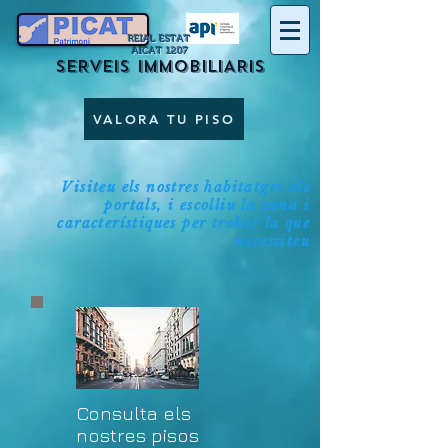
REIAL ESTAT
AICAT 1207
SERVEIS IMMOBILIARIS
VALORA TU PISO
Visiteu els nostres habitatges als
portals, i escolliu la zona i
característiques per trobar la que
necessiteu
Consulta els
nostres pisos