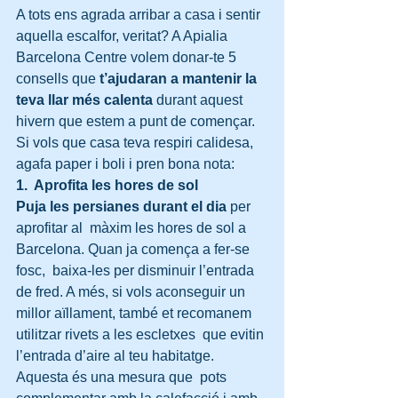
A tots ens agrada arribar a casa i sentir 
aquella escalfor, veritat? A Apialia 
Barcelona Centre volem donar-te 5 
consells que 
t’ajudaran a mantenir la 
teva llar més calenta 
durant aquest 
hivern que estem a punt de començar. 
Si vols que casa teva respiri calidesa, 
agafa paper i boli i pren bona nota:
1.  Aprofita les hores de sol
Puja les persianes durant el dia
 per 
aprofitar al  màxim les hores de sol a 
Barcelona. Quan ja comença a fer-se 
fosc,  baixa-les per disminuir l’entrada 
de fred. A més, si vols aconseguir un  
millor aïllament, també et recomanem 
utilitzar rivets a les escletxes  que evitin 
l’entrada d’aire al teu habitatge. 
Aquesta és una mesura que  pots 