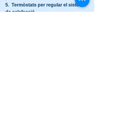
5.  Termòstats per regular el sistema 
de calefacció
L’últim consell per mantenir el teu 
habitatge calent durant l’hivern  de 
Barcelona és que el teu sistema de 
calefacció estigui regulat per un  
termòstat. Aquest aparell t’ajudarà a 
mantenir una temperatura estable de 
21ºC, reduir el consum i millorar 
l’eficiència de l’immoble. 
Si no el 
controlem, el consum pot incrementar 
un 8% per cada grau per sobre dels 
21ºC recomanats.
I tu, ja has preparat casa teva per a 
l’hivern de Barcelona?