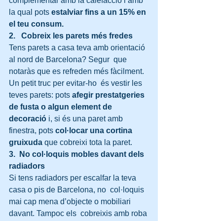
complementar amb la calefacció i amb 
la qual pots 
estalviar fins a un 15% en 
el teu consum.
2.   Cobreix les parets més fredes
Tens parets a casa teva amb orientació 
al nord de Barcelona? Segur  que 
notaràs que es refreden més fàcilment. 
Un petit truc per evitar-ho  és vestir les 
teves parets: pots 
afegir prestatgeries 
de fusta o algun element de 
decoració 
i, si és una paret amb 
finestra, pots 
col·locar una cortina 
gruixuda 
que cobreixi tota la paret.
3.  No col·loquis mobles davant dels 
radiadors
Si tens radiadors per escalfar la teva 
casa o pis de Barcelona, no  col·loquis 
mai cap mena d’objecte o mobiliari 
davant. Tampoc els  cobreixis amb roba 