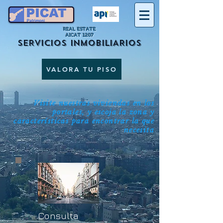
REAL ESTATE
AICAT 1207
SERVICIOS INMOBILIARIOS
VALORA TU PISO
Visite nuestras viviendas en los
portales, y escoja la zona y
características para encontrar la que
necesita
Consulta