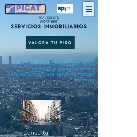
REAL ESTATE
AICAT 1207
SERVICIOS INMOBILIARIOS
VALORA TU PISO
Visite nuestras viviendas en los
portales, y escoja la zona y
características para encontrar la que
necesita
Consulta